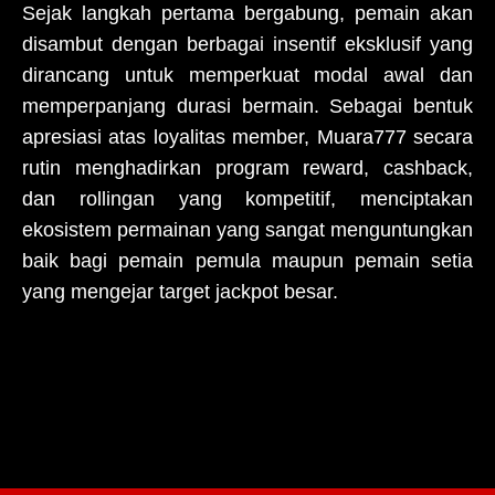
Sejak langkah pertama bergabung, pemain akan
disambut dengan berbagai insentif eksklusif yang
dirancang untuk memperkuat modal awal dan
memperpanjang durasi bermain. Sebagai bentuk
apresiasi atas loyalitas member, Muara777 secara
rutin menghadirkan program reward, cashback,
dan rollingan yang kompetitif, menciptakan
ekosistem permainan yang sangat menguntungkan
baik bagi pemain pemula maupun pemain setia
yang mengejar target jackpot besar.