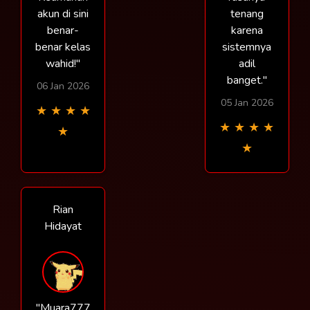
akun di sini
tenang
benar-
karena
benar kelas
sistemnya
wahid!"
adil
banget."
06 Jan 2026
05 Jan 2026
★
★
★
★
★
★
★
★
★
★
Rian
Hidayat
"Muara777