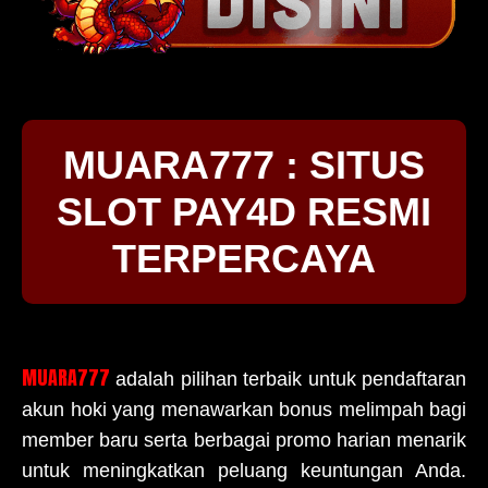
MUARA777 : SITUS
SLOT PAY4D RESMI
TERPERCAYA
MUARA777
adalah pilihan terbaik untuk pendaftaran
akun hoki yang menawarkan bonus melimpah bagi
member baru serta berbagai promo harian menarik
untuk meningkatkan peluang keuntungan Anda.