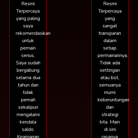
Resmi
Resmi
Terpercaya
Terpercaya
yang paling
yang
saya
sangat
rekomendasikan
transparan
untuk
dalam
pemain
setiap
serius.
permainannya.
Saya sudah
Tidak ada
bergabung
settingan
selama dua
atau bot,
tahun dan
semuanya
tidak
murni
pernah
keberuntungan
sekalipun
dan
mengalami
strategi
kendala
kita. Main
saldo.
di sini
Keamanan
rasanya